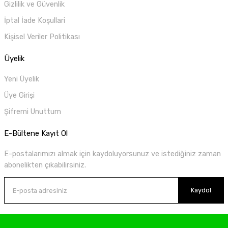
Gizlilik ve Güvenlik
İptal İade Koşullari
Kişisel Veriler Politikası
Üyelik
Yeni Üyelik
Üye Girişi
Şifremi Unuttum
E-Bültene Kayıt Ol
E-postalarımızı almak için kaydoluyorsunuz ve istediğiniz zaman
abonelikten çıkabilirsiniz.
Kaydol