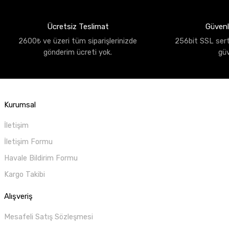
Ücretsiz Teslimat
Güvenli
2600₺ ve üzeri tüm siparişlerinizde
256bit SSL sertif
gönderim ücreti yok.
gü
Kurumsal
İletişim
İletişim Formu
Havale Bildirim Formu
Kargo Takibi
Alışveriş
Mesafeli Satış Sözleşmesi