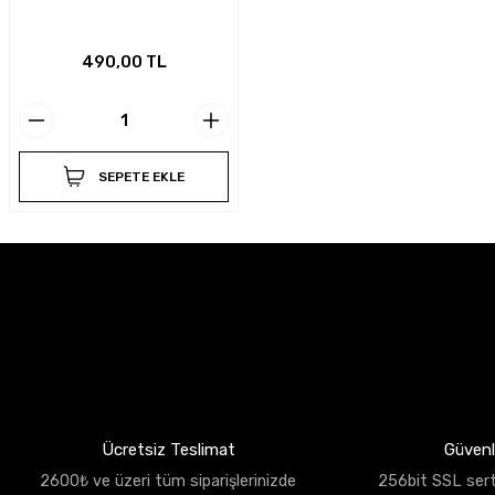
490,00 TL
SEPETE EKLE
Ücretsiz Teslimat
Güvenli
2600₺ ve üzeri tüm siparişlerinizde
256bit SSL sertif